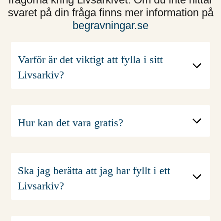
svaret på din fråga finns mer information på
begravningar.se
Varför är det viktigt att fylla i sitt
Livsarkiv?
Du svarar på många frågor och gör det
enklare för dina efterlevande att ordna
det praktiska efter dig.
Hur kan det vara gratis?
Det hjälper både begravningsbyrån
och de efterlevande att ordna en
begravning som du vill ha den. Det
Ska jag berätta att jag har fyllt i ett
sparar tid och gör det enklare.
Livsarkiv?
Livsarkivet har varit en gratis tjänst
Ja, det är viktigt att dina anhöriga vet
sedan 2010.
om det. Det är en trygghet för dem.