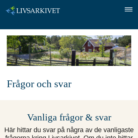
Logga in
OM LIVSARKIVET
SÅ GÖR DU
FRÅGOR OCH SVAR
LOGGA IN
Frågor och svar
Vanliga frågor & svar
Här hittar du svar på några av de vanligaste
frågorna kring Livsarkivet. Om du inte hittar